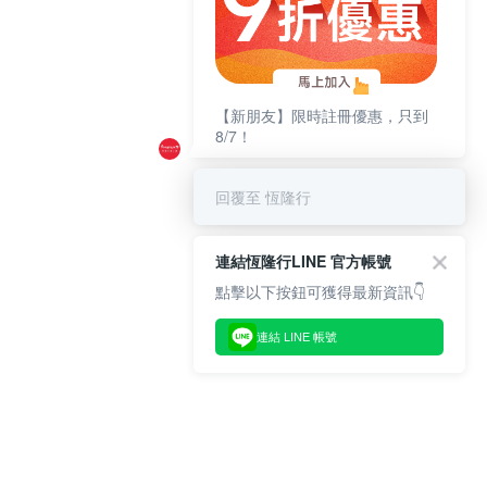
【新朋友】限時註冊優惠，只到
8/7！
回覆至 恆隆行
連結恆隆行LINE 官方帳號
點擊以下按鈕可獲得最新資訊👇
連結 LINE 帳號