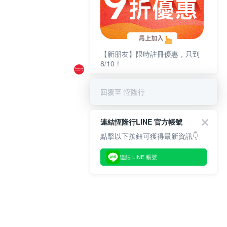
【新朋友】限時註冊優惠，只到
8/10！
回覆至 恆隆行
連結恆隆行LINE 官方帳號
點擊以下按鈕可獲得最新資訊👇
連結 LINE 帳號