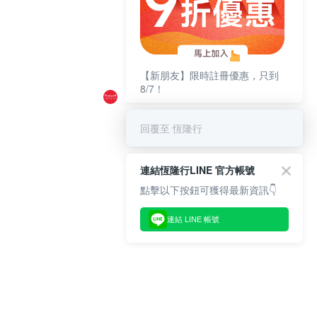
【新朋友】限時註冊優惠，只到
8/7！
回覆至 恆隆行
連結恆隆行LINE 官方帳號
點擊以下按鈕可獲得最新資訊👇
連結 LINE 帳號