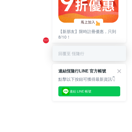
【新朋友】限時註冊優惠，只到
8/10！
回覆至 恆隆行
連結恆隆行LINE 官方帳號
點擊以下按鈕可獲得最新資訊👇
連結 LINE 帳號