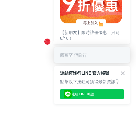
【新朋友】限時註冊優惠，只到
8/10！
回覆至 恆隆行
連結恆隆行LINE 官方帳號
點擊以下按鈕可獲得最新資訊👇
連結 LINE 帳號