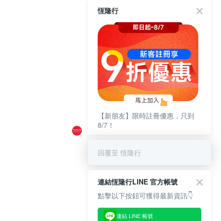
恆隆行
【新朋友】限時註冊優惠，只到
8/7！
回覆至 恆隆行
連結恆隆行LINE 官方帳號
點擊以下按鈕可獲得最新資訊👇
連結 LINE 帳號