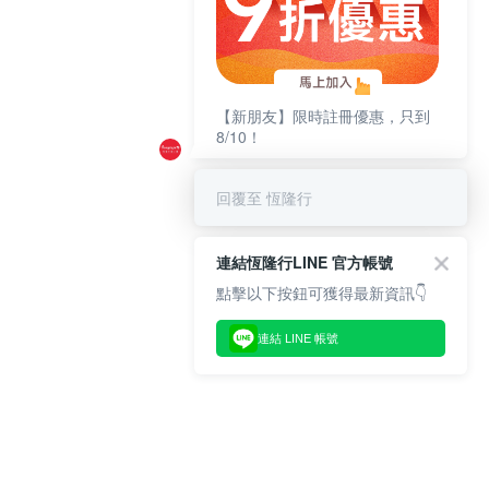
【新朋友】限時註冊優惠，只到
8/10！
回覆至 恆隆行
連結恆隆行LINE 官方帳號
點擊以下按鈕可獲得最新資訊👇
連結 LINE 帳號