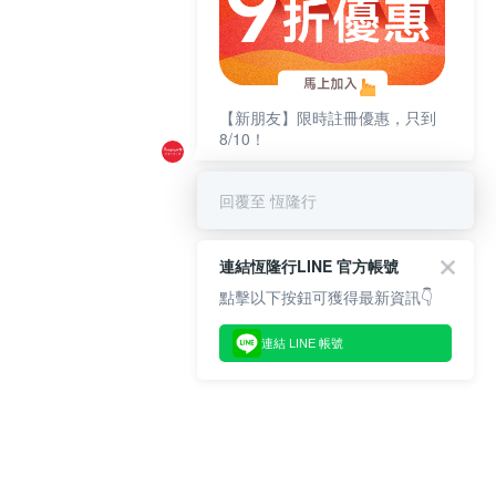
【新朋友】限時註冊優惠，只到
8/10！
回覆至 恆隆行
連結恆隆行LINE 官方帳號
點擊以下按鈕可獲得最新資訊👇
連結 LINE 帳號