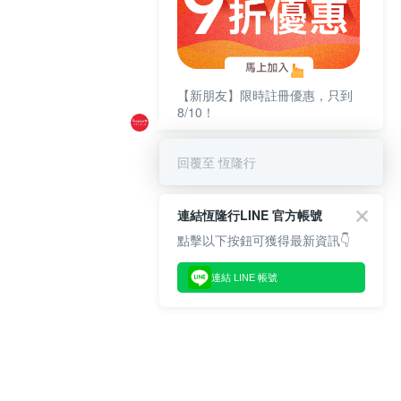
【新朋友】限時註冊優惠，只到
8/10！
回覆至 恆隆行
連結恆隆行LINE 官方帳號
點擊以下按鈕可獲得最新資訊👇
連結 LINE 帳號