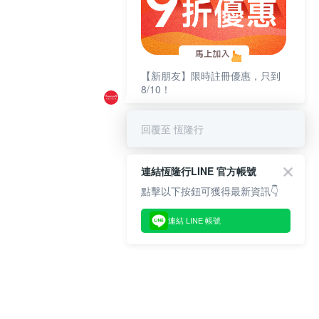
【新朋友】限時註冊優惠，只到
8/10！
回覆至 恆隆行
連結恆隆行LINE 官方帳號
點擊以下按鈕可獲得最新資訊👇
連結 LINE 帳號