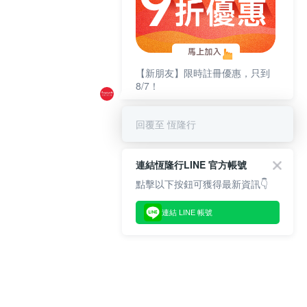
【新朋友】限時註冊優惠，只到
8/7！
回覆至 恆隆行
連結恆隆行LINE 官方帳號
點擊以下按鈕可獲得最新資訊👇
連結 LINE 帳號