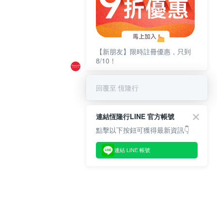
【新朋友】限時註冊優惠，只到
8/10！
回覆至 恆隆行
連結恆隆行LINE 官方帳號
點擊以下按鈕可獲得最新資訊👇
連結 LINE 帳號