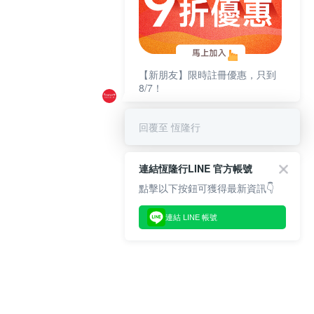
【新朋友】限時註冊優惠，只到
8/7！
回覆至 恆隆行
連結恆隆行LINE 官方帳號
點擊以下按鈕可獲得最新資訊👇
連結 LINE 帳號