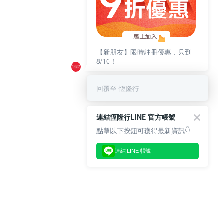
【新朋友】限時註冊優惠，只到
8/10！
回覆至 恆隆行
連結恆隆行LINE 官方帳號
點擊以下按鈕可獲得最新資訊👇
連結 LINE 帳號