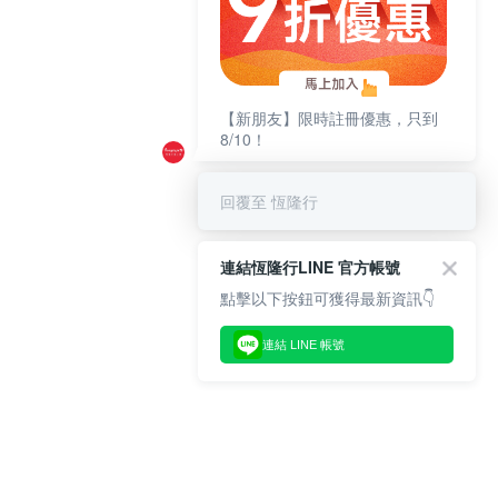
【新朋友】限時註冊優惠，只到
8/10！
回覆至 恆隆行
連結恆隆行LINE 官方帳號
點擊以下按鈕可獲得最新資訊👇
連結 LINE 帳號