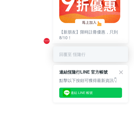
【新朋友】限時註冊優惠，只到
8/10！
回覆至 恆隆行
連結恆隆行LINE 官方帳號
點擊以下按鈕可獲得最新資訊👇
連結 LINE 帳號