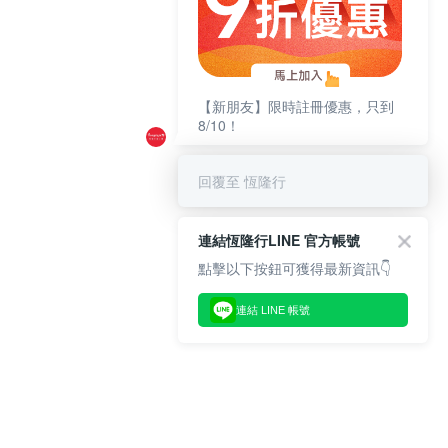
【新朋友】限時註冊優惠，只到
8/10！
回覆至 恆隆行
連結恆隆行LINE 官方帳號
點擊以下按鈕可獲得最新資訊👇
連結 LINE 帳號