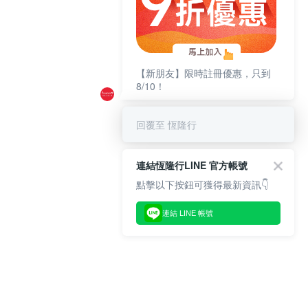
【新朋友】限時註冊優惠，只到
8/10！
回覆至 恆隆行
連結恆隆行LINE 官方帳號
點擊以下按鈕可獲得最新資訊👇
連結 LINE 帳號