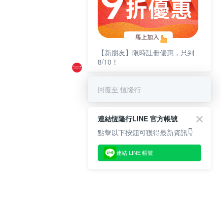
【新朋友】限時註冊優惠，只到
8/10！
回覆至 恆隆行
連結恆隆行LINE 官方帳號
點擊以下按鈕可獲得最新資訊👇
連結 LINE 帳號