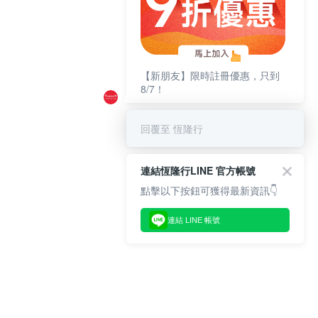
【新朋友】限時註冊優惠，只到
8/7！
回覆至 恆隆行
連結恆隆行LINE 官方帳號
點擊以下按鈕可獲得最新資訊👇
連結 LINE 帳號