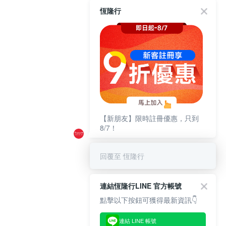
恆隆行
【新朋友】限時註冊優惠，只到
8/7！
回覆至 恆隆行
連結恆隆行LINE 官方帳號
點擊以下按鈕可獲得最新資訊👇
連結 LINE 帳號