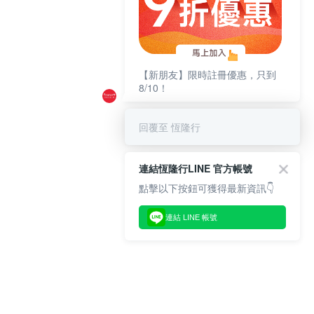
【新朋友】限時註冊優惠，只到
8/10！
回覆至 恆隆行
連結恆隆行LINE 官方帳號
點擊以下按鈕可獲得最新資訊👇
連結 LINE 帳號