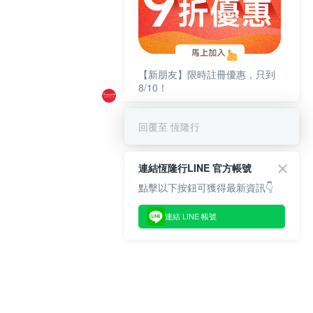
【新朋友】限時註冊優惠，只到
8/10！
回覆至 恆隆行
連結恆隆行LINE 官方帳號
點擊以下按鈕可獲得最新資訊👇
連結 LINE 帳號