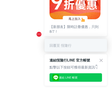
【新朋友】限時註冊優惠，只到
8/7！
回覆至 恆隆行
連結恆隆行LINE 官方帳號
點擊以下按鈕可獲得最新資訊👇
連結 LINE 帳號