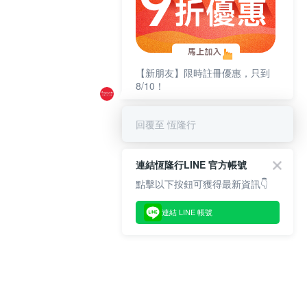
【新朋友】限時註冊優惠，只到
8/10！
回覆至 恆隆行
連結恆隆行LINE 官方帳號
點擊以下按鈕可獲得最新資訊👇
連結 LINE 帳號