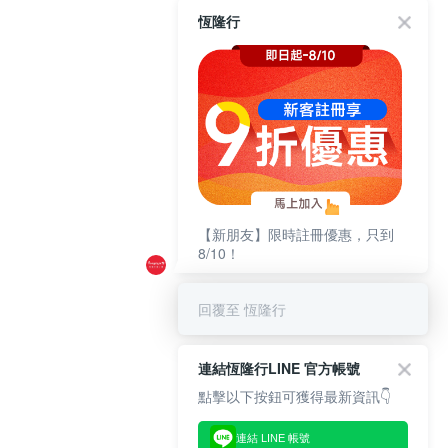
恆隆行
【新朋友】限時註冊優惠，只到
8/10！
回覆至 恆隆行
連結恆隆行LINE 官方帳號
點擊以下按鈕可獲得最新資訊👇
連結 LINE 帳號