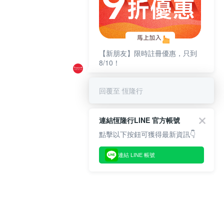
【新朋友】限時註冊優惠，只到
8/10！
回覆至 恆隆行
連結恆隆行LINE 官方帳號
點擊以下按鈕可獲得最新資訊👇
連結 LINE 帳號