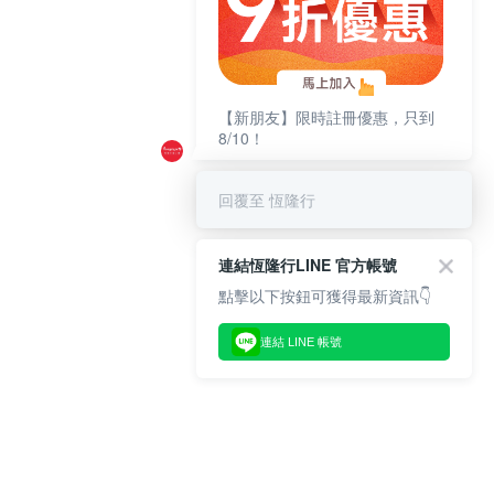
【新朋友】限時註冊優惠，只到
8/10！
回覆至 恆隆行
連結恆隆行LINE 官方帳號
點擊以下按鈕可獲得最新資訊👇
連結 LINE 帳號