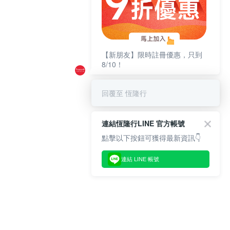
【新朋友】限時註冊優惠，只到
8/10！
回覆至 恆隆行
連結恆隆行LINE 官方帳號
點擊以下按鈕可獲得最新資訊👇
連結 LINE 帳號