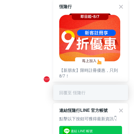
恆隆行
【新朋友】限時註冊優惠，只到
8/7！
回覆至 恆隆行
連結恆隆行LINE 官方帳號
點擊以下按鈕可獲得最新資訊👇
連結 LINE 帳號