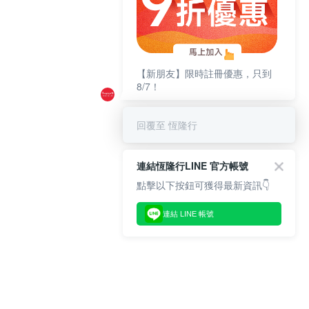
【新朋友】限時註冊優惠，只到
8/7！
回覆至 恆隆行
連結恆隆行LINE 官方帳號
點擊以下按鈕可獲得最新資訊👇
連結 LINE 帳號