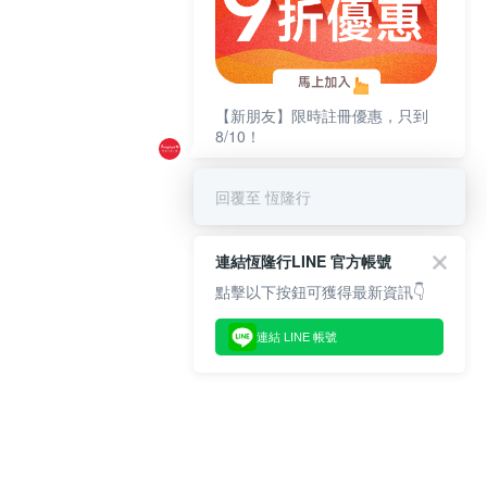
【新朋友】限時註冊優惠，只到
8/10！
回覆至 恆隆行
連結恆隆行LINE 官方帳號
點擊以下按鈕可獲得最新資訊👇
連結 LINE 帳號