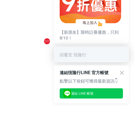
【新朋友】限時註冊優惠，只到
8/10！
回覆至 恆隆行
連結恆隆行LINE 官方帳號
點擊以下按鈕可獲得最新資訊👇
連結 LINE 帳號