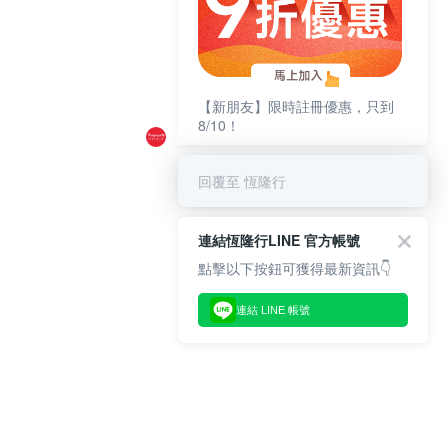
【新朋友】限時註冊優惠，只到
8/10！
回覆至 恆隆行
連結恆隆行LINE 官方帳號
點擊以下按鈕可獲得最新資訊👇
連結 LINE 帳號