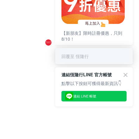
【新朋友】限時註冊優惠，只到
8/10！
回覆至 恆隆行
連結恆隆行LINE 官方帳號
點擊以下按鈕可獲得最新資訊👇
連結 LINE 帳號