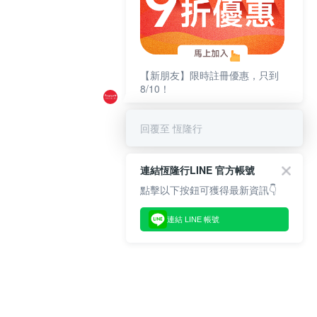
【新朋友】限時註冊優惠，只到
8/10！
回覆至 恆隆行
連結恆隆行LINE 官方帳號
點擊以下按鈕可獲得最新資訊👇
連結 LINE 帳號