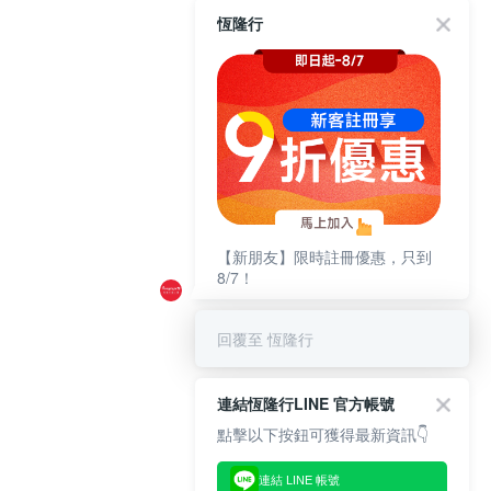
恆隆行
【新朋友】限時註冊優惠，只到
8/7！
回覆至 恆隆行
連結恆隆行LINE 官方帳號
點擊以下按鈕可獲得最新資訊👇
連結 LINE 帳號