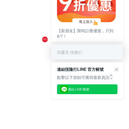
【新朋友】限時註冊優惠，只到
8/7！
回覆至 恆隆行
連結恆隆行LINE 官方帳號
點擊以下按鈕可獲得最新資訊👇
連結 LINE 帳號