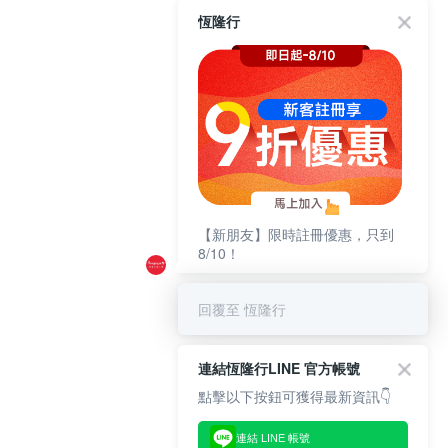
恆隆行
【新朋友】限時註冊優惠，只到
8/10！
回覆至 恆隆行
連結恆隆行LINE 官方帳號
點擊以下按鈕可獲得最新資訊👇
連結 LINE 帳號