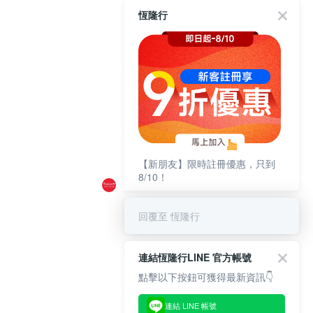
恆隆行
【新朋友】限時註冊優惠，只到
8/10！
回覆至 恆隆行
連結恆隆行LINE 官方帳號
點擊以下按鈕可獲得最新資訊👇
連結 LINE 帳號