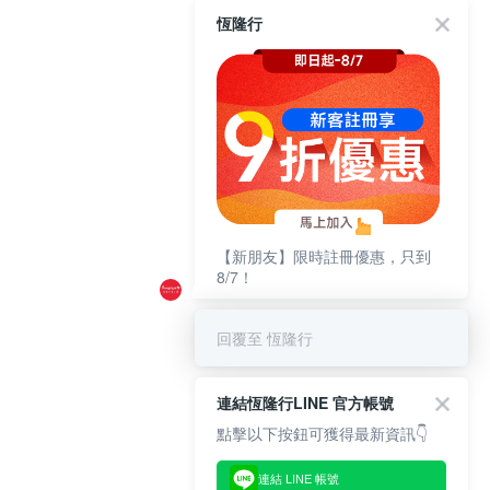
恆隆行
【新朋友】限時註冊優惠，只到
8/7！
回覆至 恆隆行
連結恆隆行LINE 官方帳號
點擊以下按鈕可獲得最新資訊👇
連結 LINE 帳號