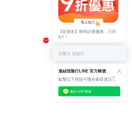
【新朋友】限時註冊優惠，只到
8/7！
回覆至 恆隆行
連結恆隆行LINE 官方帳號
點擊以下按鈕可獲得最新資訊👇
連結 LINE 帳號