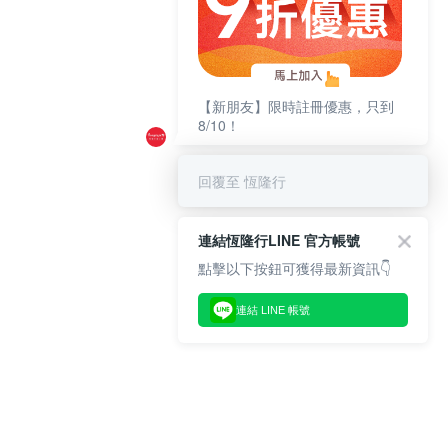
【新朋友】限時註冊優惠，只到
8/10！
回覆至 恆隆行
連結恆隆行LINE 官方帳號
點擊以下按鈕可獲得最新資訊👇
連結 LINE 帳號