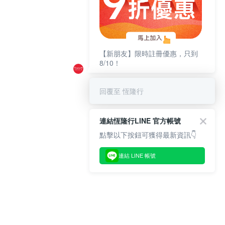
【新朋友】限時註冊優惠，只到
8/10！
回覆至 恆隆行
連結恆隆行LINE 官方帳號
點擊以下按鈕可獲得最新資訊👇
連結 LINE 帳號