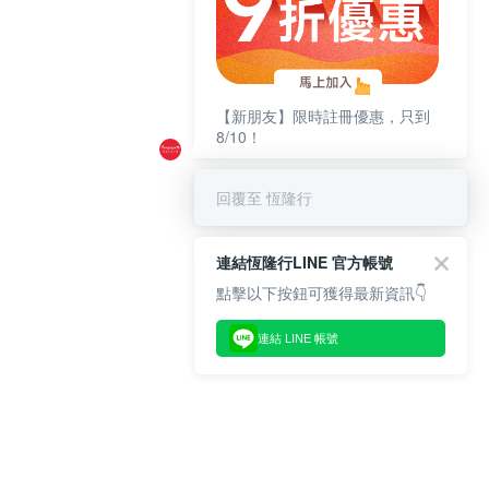
【新朋友】限時註冊優惠，只到
8/10！
回覆至 恆隆行
連結恆隆行LINE 官方帳號
點擊以下按鈕可獲得最新資訊👇
連結 LINE 帳號