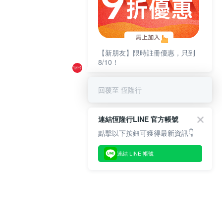
【新朋友】限時註冊優惠，只到
8/10！
回覆至 恆隆行
連結恆隆行LINE 官方帳號
點擊以下按鈕可獲得最新資訊👇
連結 LINE 帳號