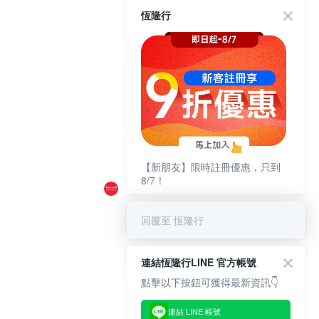
恆隆行
【新朋友】限時註冊優惠，只到
8/7！
回覆至 恆隆行
連結恆隆行LINE 官方帳號
點擊以下按鈕可獲得最新資訊👇
連結 LINE 帳號