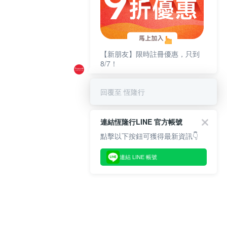
【新朋友】限時註冊優惠，只到
8/7！
回覆至 恆隆行
連結恆隆行LINE 官方帳號
點擊以下按鈕可獲得最新資訊👇
連結 LINE 帳號