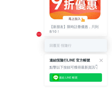
【新朋友】限時註冊優惠，只到
8/10！
回覆至 恆隆行
連結恆隆行LINE 官方帳號
點擊以下按鈕可獲得最新資訊👇
連結 LINE 帳號