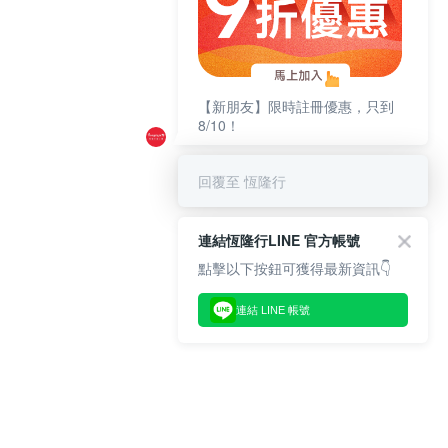
【新朋友】限時註冊優惠，只到
8/10！
回覆至 恆隆行
連結恆隆行LINE 官方帳號
點擊以下按鈕可獲得最新資訊👇
連結 LINE 帳號